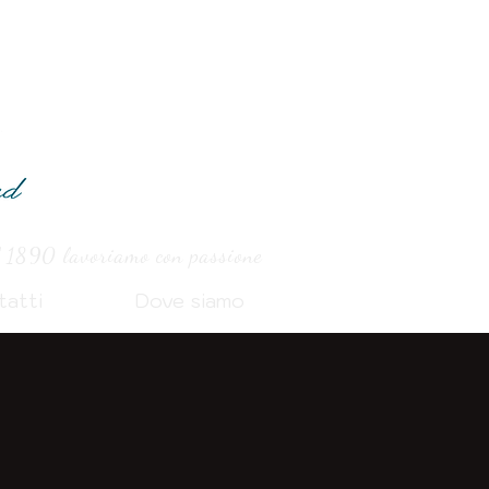
 1890 lavoriamo con passione
tatti
Dove siamo