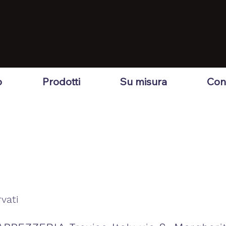
o
Prodotti
Su misura
Cont
rvati