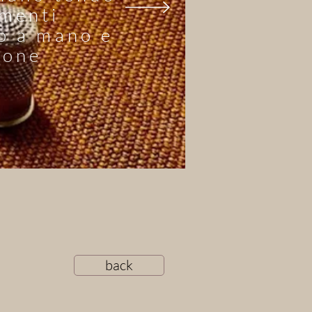
menti
o a mano e
ione
back