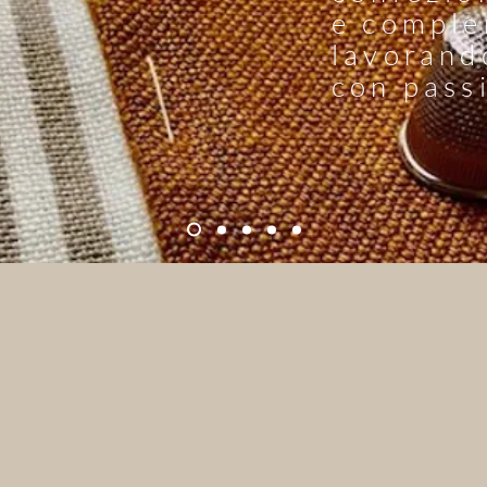
e
comple
lavorand
con pass