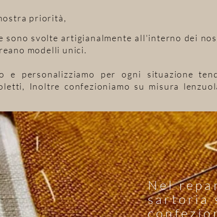
nostra priorità,
ne sono svolte artigianalmente all'interno dei nos
reano modelli unici
.
o e personalizziamo per ogni situazione
ten
roletti, Inoltre confezioniamo su misura lenzuol
Nel repa
sartoria 
confezio