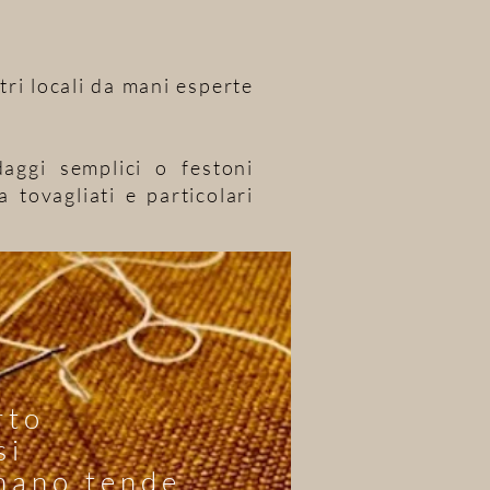
tri locali da mani esperte
daggi semplici o festoni
a tovagliati e particolari
rto
si
nano tende