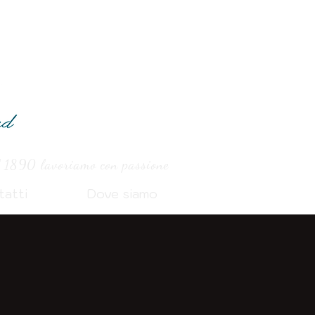
 1890 lavoriamo con passione
tatti
Dove siamo