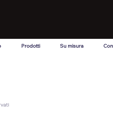
o
Prodotti
Su misura
Cont
rvati