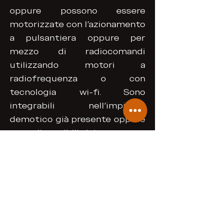
oppure possono essere
motorizzate con l'azionamento
a pulsantiera oppure per
mezzo di radiocomandi
utilizzando motori a
radiofrequenza o con
tecnologia wi-fi. Sono
integrabili nell'impianto
demotico già presente oppure
sono disponibili dei router per
creare demotica dedicata a
tutte le tende tecniche
presenti in casa.
Next