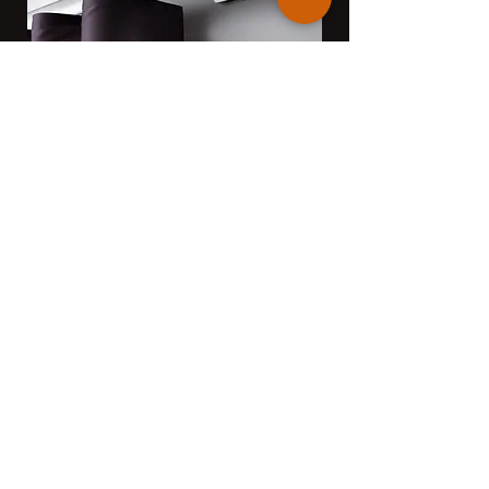
SCORRITENDA MODERNI
Installiamo esclusivi sistemi
di scorrimento per tende da
interno. Si distinguono per
un design innovativo, per
l'utilizzo di materiali di prima
scelta e per la qualità
costruttiva che li rende
altamente scorrevoli e quasi
privi di manutenzione.