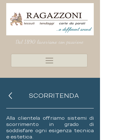
Dal 1890 lavoriamo con passione
SCORRITENDA
Alla clientela offriamo sistemi di
scorrimento in grado di
soddisfare ogni esigenza tecnica
e estetica.